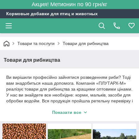
Акция! Метионин по 90 грн/кг
Кормовые добавки для птиц и животных
Товари та послуги
Товари для рибництва
Товари для рибництва
Ви вирішили професійно зайнятися розведенням риби? Тоді
вам знадобиться наша допомога. Компанія «ПЛУТАРХ-М»
реалізує товари для рибництва за кращими оптовими цінами.
У нас ви знайдете все необхідне: корми, мальків, засоби для
обробки водойм. Вся продукція пройшла ретельну перевірку і
ми готові з упевненістю заявити, що вона якісна і ви
Показати все
отримаєте заявлений результат.
Засоби для обробки водойм