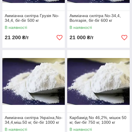
Амміачна силітра Грузія No-
Амміачна силітра No-34,4,
34,4, біг-біг 500 кг
Boлгарія, біг-біг 600 кг
В наявності
В наявності
21 200
21 000
₴/т
₴/т
Амміачна силітра Україна,No-
Карбамід No 46,2%, мішок 50
34,4,міш.50 кг, біг-біг 1000 кг
кг, биг-біг 750 кг, 1000 кг
В наявності
В наявності