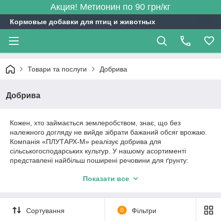
Акция! Метионин по 90 грн/кг
Кормовые добавки для птиц и животных
Товари та послуги
Добрива
Добрива
Кожен, хто займається землеробством, знає, що без
належного догляду не вийде зібрати бажаний обсяг врожаю.
Компанія «ПЛУТАРХ-М» реалізує добрива для
сільськогосподарських культур. У нашому асортименті
представлені найбільш поширені речовини для ґрунту:
нітроамофоска, аміак, амофос. Ви також знайдете в
Показати все
асортименті та іншу продукцію. Всі товари можна купити
оптом і за вигідною ціною.
Сортування
0
Фільтри
Нітроамофоска, аміак, амофос для