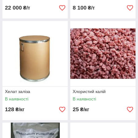
22 000
8 100
₴/т
₴/т
Хелат заліза
Хлористий калій
В наявності
В наявності
128
25
₴/кг
₴/кг