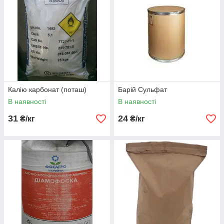
Калію карбонат (поташ)
Барій Сульфат
В наявності
В наявності
31
24
₴/кг
₴/кг