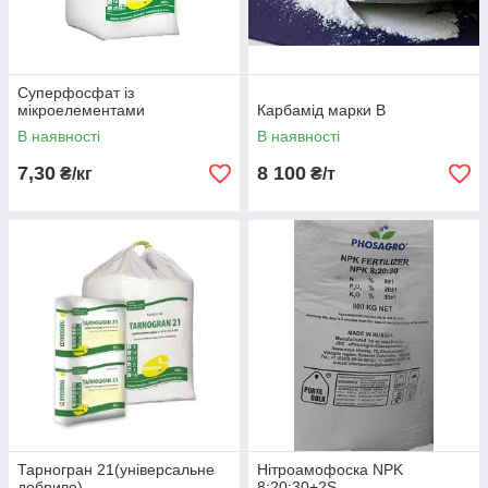
Суперфосфат із
мікроелементами
Карбамід марки В
В наявності
В наявності
7,30
8 100
₴/кг
₴/т
Тарногран 21(універсальне
Нітроамофоска NPK
добриво)
8:20:30+2S