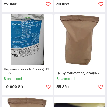
22
48
₴/кг
₴/кг
Нітроамофоска NPKнева):19
+ 6S
Цинку сульфат одноводний
В наявності
В наявності
19 000
55
₴/т
₴/кг