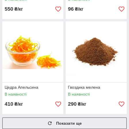
550
96
₴/кг
₴/кг
Цедра Апельсина
Гвоздика мелена
В наявності
В наявності
410
290
₴/кг
₴/кг
Показати ще