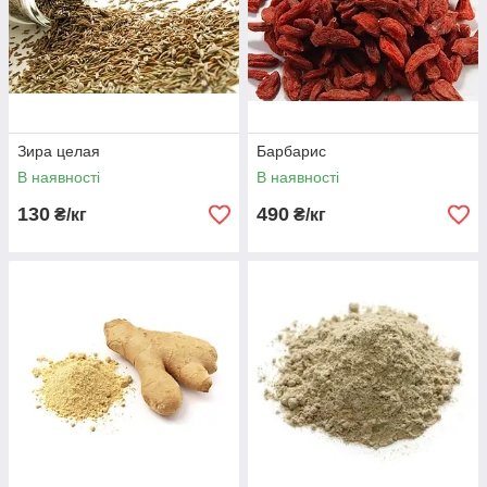
Замовити необхідні спеції дуже просто! Вам достатньо
вибрати, який перець вам необхідний: чорний, зелений або
запашний, а також визначитися з пряними травами.
Оформити замовлення на придбання сумішей прянощів
можна на сайті або зв'язавшись з нашим менеджером по
телефону. Ми впевнені, що продукція компанії «ПЛУТАРХ-М»
Зира целая
Барбарис
допоможе вам у створенні кулінарних шедеврів!
В наявності
В наявності
130
490
₴/кг
₴/кг