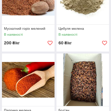
Мускатний горіх мелений
Цибуля мелена
В наявності
В наявності
200
60
₴/кг
₴/кг
Паприка мелена
Бод'ян