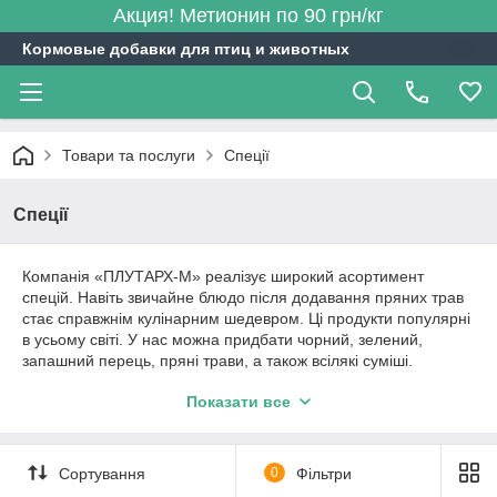
Акция! Метионин по 90 грн/кг
Кормовые добавки для птиц и животных
Товари та послуги
Спеції
Спеції
Компанія «ПЛУТАРХ-М» реалізує широкий асортимент
спецій. Навіть звичайне блюдо після додавання пряних трав
стає справжнім кулінарним шедевром. Ці продукти популярні
в усьому світі. У нас можна придбати чорний, зелений,
запашний перець, пряні трави, а також всілякі суміші.
Продукція реалізується за вигідними оптовими цінами і буде
Показати все
цікава як тим, хто займається роздрібною фасуванням
подібних продуктів, так і закладам громадського харчування.
Сортування
0
Фільтри
Чорний, зелений, запашний перець