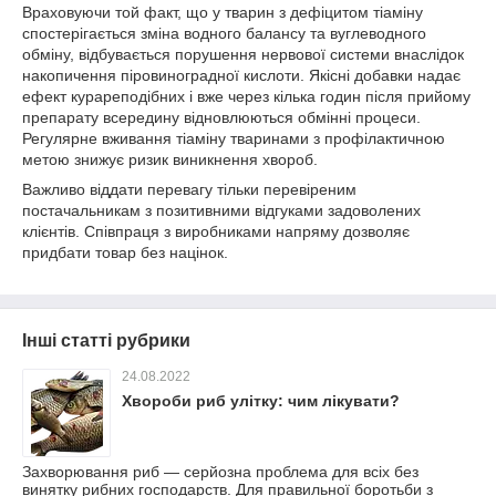
Враховуючи той факт, що у тварин з дефіцитом тіаміну
спостерігається зміна водного балансу та вуглеводного
обміну, відбувається порушення нервової системи внаслідок
накопичення піровиноградної кислоти. Якісні добавки надає
ефект курареподібних і вже через кілька годин після прийому
препарату всередину відновлюються обмінні процеси.
Регулярне вживання тіаміну тваринами з профілактичною
метою знижує ризик виникнення хвороб.
Важливо віддати перевагу тільки перевіреним
постачальникам з позитивними відгуками задоволених
клієнтів. Співпраця з виробниками напряму дозволяє
придбати товар без націнок.
Інші статті рубрики
24.08.2022
Хвороби риб улітку: чим лікувати?
Захворювання риб — серйозна проблема для всіх без
винятку рибних господарств. Для правильної боротьби з