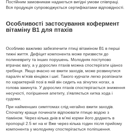
Постійним замовникам надаються вигідні умови співпраці.
Вся продукція супроводжується сертифікатами відповідності.
Особливості застосування кофермент
вітаміну В1 для птахів
Особливо важливо забезпечити птиці вітаміном В1 в перші
тижні життя. Дефіцит компонента може призвести до
полиневриту та інших порушень. Молодняк поступово
втрачає вагу, а у дорослих птахів можна спостерігати ціаноз
гребінця. Якщо вчасно не вжити заходів, може розвинутися
параліч м'язів кінцівок і шиї. Такого курчати легко розпізнати
по характерній позі в якій він сидить на зігнутих ногах, а
голова закинута. У дорослих птахів спостерігається зниження
несучості, погіршення апетиту, з'являється хитка хода і
судоми.
При найменших симптомах слід негайно вжити заходів.
Спочатку краще починати відпоювати птицю водою з
тіаміном. Через кілька днів в м'які корми його додають в
пропорції 2.5 мг на кг Вже через кілька годин після прийому
компонента у молодняку спостерігається поліпшення.