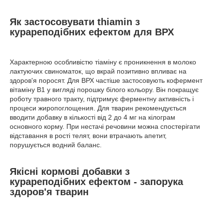
Як застосовувати thiamin з
курареподібних ефектом для ВРХ
Характерною особливістю тіаміну є проникнення в молоко
лактуючих свиноматок, що вкрай позитивно впливає на
здоров'я поросят. Для ВРХ частіше застосовують кофермент
вітаміну В1 у вигляді порошку білого кольору. Він покращує
роботу травного тракту, підтримує ферментну активність і
процеси жиропоглощения. Для тварин рекомендується
вводити добавку в кількості від 2 до 4 мг на кілограм
основного корму. При нестачі речовини можна спостерігати
відставання в рості телят, вони втрачають апетит,
порушується водний баланс.
Якісні кормові добавки з
курареподібних ефектом - запорука
здоров'я тварин