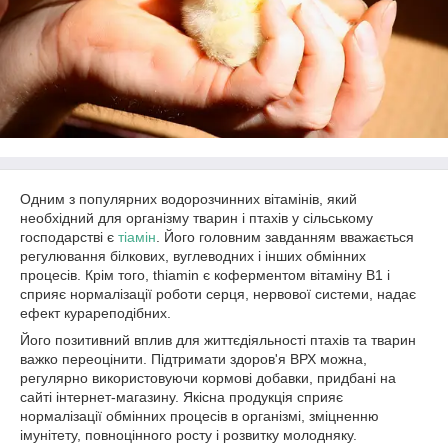
Одним з популярних водорозчинних вітамінів, який
необхідний для організму тварин і птахів у сільському
господарстві є
тіамін
. Його головним завданням вважається
регулювання білкових, вуглеводних і інших обмінних
процесів. Крім того, thiamin є коферментом вітаміну В1 і
сприяє нормалізації роботи серця, нервової системи, надає
ефект курареподібних.
Його позитивний вплив для життєдіяльності птахів та тварин
важко переоцінити. Підтримати здоров'я ВРХ можна,
регулярно використовуючи кормові добавки, придбані на
сайті інтернет-магазину. Якісна продукція сприяє
нормалізації обмінних процесів в організмі, зміцненню
імунітету, повноцінного росту і розвитку молодняку.