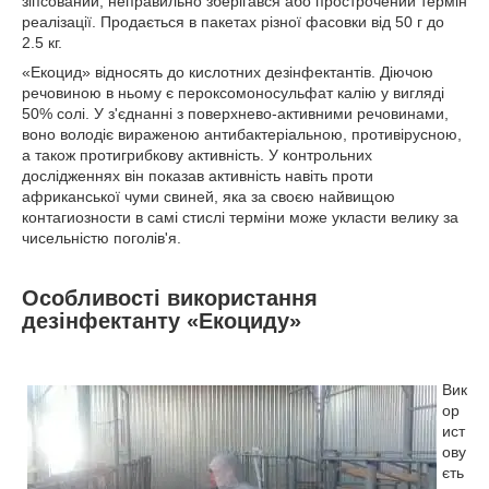
зіпсований, неправильно зберігався або прострочений термін
реалізації. Продається в пакетах різної фасовки від 50 г до
2.5 кг.
«Екоцид» відносять до кислотних дезінфектантів. Діючою
речовиною в ньому є пероксомоносульфат калію у вигляді
50% солі. У з'єднанні з поверхнево-активними речовинами,
воно володіє вираженою антибактеріальною, противірусною,
а також протигрибкову активність. У контрольних
дослідженнях він показав активність навіть проти
африканської чуми свиней, яка за своєю найвищою
контагиозности в самі стислі терміни може укласти велику за
чисельністю поголів'я.
Особливості використання
дезінфектанту «Екоциду»
Вик
ор
ист
ову
єть