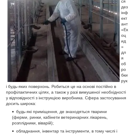
ся
дез
інф
ект
ант
«Ек
оц
ид
»
дл
я
об
ро
бки
рук
і будь-яких поверхонь. Робиться це на основі постійно в
профілактичних цілях, а також у разі вимушеної необхідності
у відповідності з інструкцією виробника. Сфера застосування
досить широка:
будь-які приміщення, де знаходяться тварини
(ферми, ринки, кабінети ветеринарних лікарень,
розплідники, віварій);
обладнання, інвентар та інструменти, в тому числі і