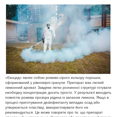
«Екоцид» являє собою рожево-сірого кольору порошок,
сформований у рівномірні гранули. Препарат має легкий
лимонний аромат. Завдяки легко розчинної структурі готувати
необхідну концентрацію досить просто. У результаті виходить
повністю рожева прозора рідина із запахом лимона. Якщо в
процесі приготування дезінфектанту випадає осад або
утворюються пластівці, використовувати його не
рекомендується. Це може говорити про те, що препарат