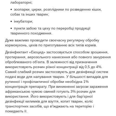
лабораторні;
зоопарки, цирки, розплідники по розведенню кішок,
собак та інших тварин;
інкубатори;
пункти забою та цеху по переробці продукції
тваринного походження.
Дуже важливо проводити своєчасну регулярну обробку
кормокухонь, цехів по приготуванню всіх типів кормів.
Дезінфектант «Екоцид» застосовується способом зрошення,
протирання, аерозольного нанесення або повного занурення
оброблюваного об'єкта. В залежності від призначення
використовують розчин різної концентрації від 0,5 до 4%.
Самий слабкий розчин застосовують для дезінфекції систем
подачі води для напування тварин. У більшості випадків для
рутинної і профілактичної обробки необхідна 1%
концентрація препарату. При виникненні загрози зараження
африканською чумою свиней готують 3% розчин для
використання. Його використовують і для бар'єрної
дезінфекції килимків для взуття, копит тварин, коліс
транспортних засобів, що в'їжджають на територію і
покидають її.