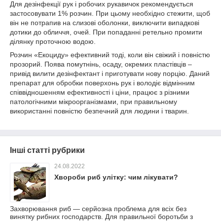
Для дезінфекції рук і робочих рукавичок рекомендується
застосовувати 1% розчин. При цьому необхідно стежити, щоб
він не потрапив на слизові оболонки, виключити випадкові
дотики до обличчя, очей. При попаданні ретельно промити
ділянку проточною водою.
Розчин «Екоциду» ефективний тоді, коли він свіжий і повністю
прозорий. Поява помутнінь, осаду, окремих пластівців –
привід вилити дезінфектант і приготувати нову порцію. Даний
препарат для обробки поверхонь рук і володіє відмінним
співвідношенням ефективності і ціни, працює з різними
патологічними мікроорганізмами, при правильному
використанні повністю безпечний для людини і тварин.
Інші статті рубрики
24.08.2022
Хвороби риб улітку: чим лікувати?
Захворювання риб — серйозна проблема для всіх без
винятку рибних господарств. Для правильної боротьби з