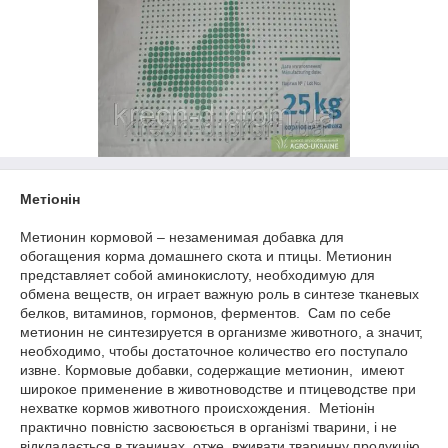
Метіонін
Метионин кормовой – незаменимая добавка для
обогащения корма домашнего скота и птицы. Метионин
представляет собой аминокислоту, необходимую для
обмена веществ, он играет важную роль в синтезе тканевых
белков, витаминов, гормонов, ферментов. Сам по себе
метионин не синтезируется в организме животного, а значит,
необходимо, чтобы достаточное количество его поступало
извне. Кормовые добавки, содержащие метионин, имеют
широкое применение в животноводстве и птицеводстве при
нехватке кормов животного происхождения. Метіонін
практично повністю засвоюється в організмі тварини, і не
відкладається в тканинах, отже, вживати тваринну продукцію