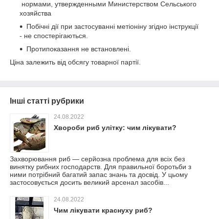
нормами, утвержденными Министерством Сельського
хозяйства
Побічні дії при застосуванні метіоніну згідно інструкції
- не спостерігаються.
Протипоказання не встановлені.
Ціна залежить від обсягу товарної партії.
Інші статті рубрики
24.08.2022
Хвороби риб улітку: чим лікувати?
Захворювання риб — серйозна проблема для всіх без
винятку рибних господарств. Для правильної боротьби з
ними потрібний багатий запас знань та досвід. У цьому
застосовується досить великий арсенал засобів...
24.08.2022
Чим лікувати краснуху риб?