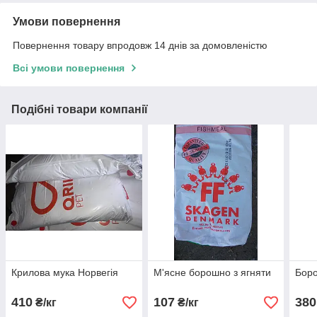
Умови повернення
Повернення товару впродовж 14 днів за домовленістю
Всі умови повернення
Подібні товари компанії
Крилова мука Норвегія
М'ясне борошно з ягняти
Бор
410
107
380
₴/кг
₴/кг