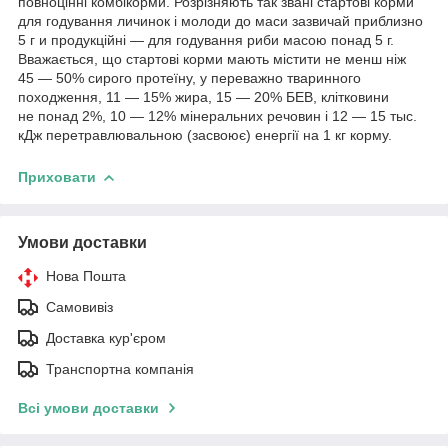
повноцінні комбікорми. Розрізняють так звані стартові корми
для годування личинок і молоди до маси зазвичай приблизно
5 г и продукційні — для годування риби масою понад 5 г.
Вважається, що стартові корми мають містити не менш ніж
45 — 50% сирого протеїну, у переважно тваринного
походження, 11 — 15% жира, 15 — 20% БЕВ, клітковини
не понад 2%, 10 — 12% мінеральних речовин і 12 — 15 тыс.
кДж перетравлювальною (засвоює) енергії на 1 кг корму.
Приховати
Умови доставки
Нова Пошта
Самовивіз
Доставка кур'єром
Транспортна компанія
Всі умови доставки