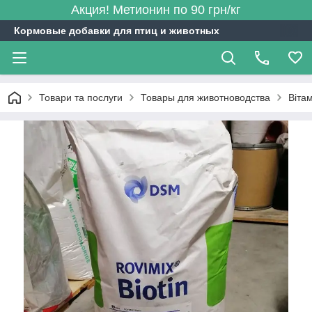
Акция! Метионин по 90 грн/кг
Кормовые добавки для птиц и животных
Товари та послуги
Товары для животноводства
Віта