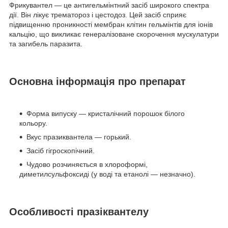
Фрикувантел — це антигельмінтний засіб широкого спектра
дії. Він лікує трематороз і цестодоз. Цей засіб сприяє
підвищенню проникності мембран клітин гельмінтів для іонів
кальцію, що викликає генералізоване скорочення мускулатури
та загибель паразита.
Основна інформація про препарат
Форма випуску — кристалічний порошок білого
кольору.
Вкус празиквантела — горький.
Засіб гігроскопічний.
Чудово розчиняється в хлороформі,
диметилсульфоксиді (у воді та етанолі — незначно).
Особливості празіквантелу