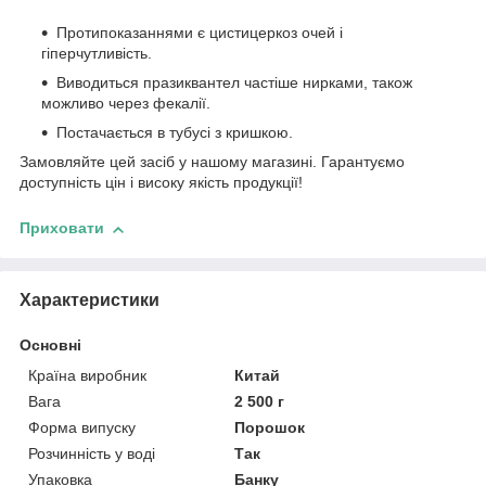
Протипоказаннями є цистицеркоз очей і
гіперчутливість.
Виводиться празиквантел частіше нирками, також
можливо через фекалії.
Постачається в тубусі з кришкою.
Замовляйте цей засіб у нашому магазині. Гарантуємо
доступність цін і високу якість продукції!
Приховати
Характеристики
Основні
Країна виробник
Китай
Вага
2 500 г
Форма випуску
Порошок
Розчинність у воді
Так
Упаковка
Банку