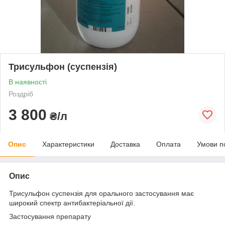
Трисульфон (суспензія)
В наявності
Роздріб
3 800
₴/л
Опис
Характеристики
Доставка
Оплата
Умови п
Опис
Трисульфон суспензія для орального застосування має
широкий спектр антибактеріальної дії.
Застосування препарату