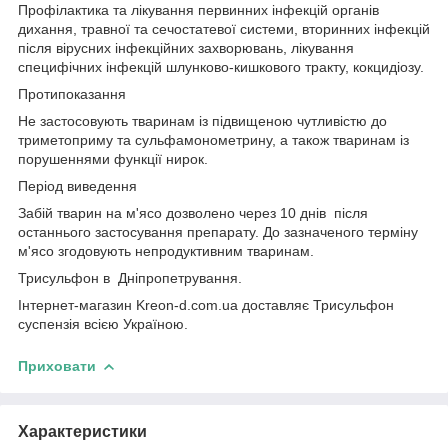
Профілактика та лікування первинних інфекцій органів
дихання, травної та сечостатевої системи, вторинних інфекцій
після вірусних інфекційних захворювань, лікування
специфічних інфекцій шлунково-кишкового тракту, кокцидіозу.
Протипоказання
Не застосовують тваринам із підвищеною чутливістю до
триметоприму та сульфамонометрину, а також тваринам із
порушеннями функції нирок.
Період виведення
Забій тварин на м'ясо дозволено через 10 днів після
останнього застосування препарату. До зазначеного терміну
м'ясо згодовують непродуктивним тваринам.
Трисульфон в Дніпропетрування.
Інтернет-магазин Kreon-d.com.ua доставляє Трисульфон
суспензія всією Україною.
Приховати
Характеристики