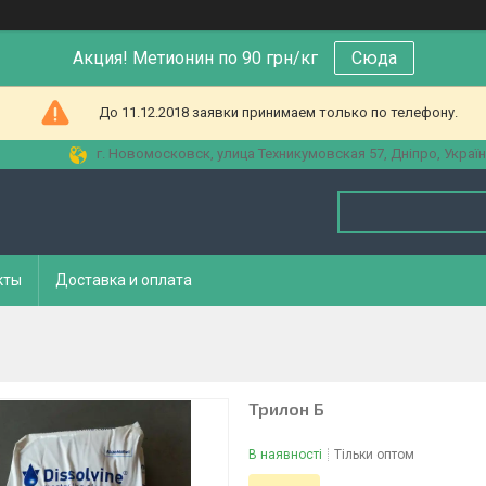
Акция! Метионин по 90 грн/кг
Сюда
До 11.12.2018 заявки принимаем только по телефону.
г. Новомосковск, улица Техникумовская 57, Дніпро, Украї
кты
Доставка и оплата
Трилон Б
В наявності
Тільки оптом