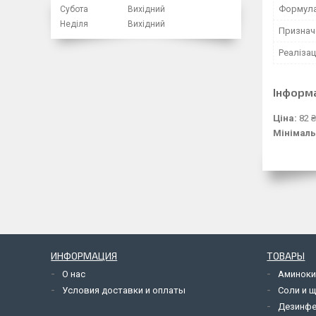
Формул
Субота
Вихідний
Неділя
Вихідний
Признач
Реалізац
Інформ
Ціна:
82 ₴
Мінімаль
ИНФОРМАЦИЯ
ТОВАРЫ
О нас
Аминоки
Условия доставки и оплаты
Соли и 
Дезинф