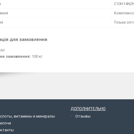
а
C10H14N2
ення
Комплексо
ія
Тільки оп
ація для замовлення
/кг
не замовлення:
100 кг
ДОПОЛНИТЕЛЬНО
слоты, витамины и минералы
Отзывы
щелочи
ектанты