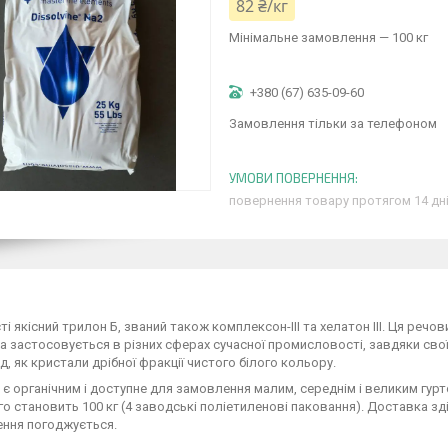
82 ₴/кг
Мінімальне замовлення — 100 кг
+380 (67) 635-09-60
Замовлення тільки за телефоном
повернення товару протягом 14 дн
ті якісний трилон Б, званий також комплексон-III та хелатон III. Ця реч
а застосовується в різних сферах сучасної промисловості, завдяки свої
д, як кристали дрібної фракції чистого білого кольору.
 є органічним і доступне для замовлення малим, середнім і великим гурто
го становить 100 кг (4 заводські поліетиленові паковання). Доставка зді
ення погоджується.