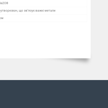
Na2O8
утворювач, що зв'язує важкі метали
том