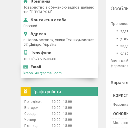
Товариство з обеженою відповідальніс
Особли
тю "ПЛУТАРХ-М"
Пропонов
Евгений
здат
утво
г. Новомосковск, улица Техникумовская
57, Дніпро, Україна
задо
слаб
+380 (67) 635-09-60
Замовляйт
фармакол
kreon1407@gmail.com
Характ
Графік роботи
КОРИСТ
Понеділок
10:00
18:00
Фасовк
Вівторок
10:00
18:00
ОСНОВН
Середа
10:00
18:00
Четвер
10:00
18:00
Молярна
Пʼятниця
10:00
18:00