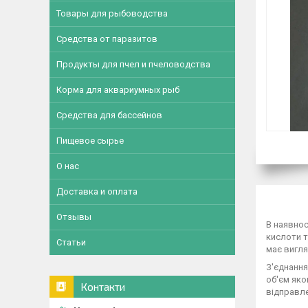
Товары для рыбоводства
Средства от паразитов
Продукты для пчел и пчеловодства
Корма для аквариумных рыб
Средства для бассейнов
Пищевое сырье
О нас
Доставка и оплата
Отзывы
В наявнос
кислоти т
Статьи
має вигля
З'єднання
об'єм яко
Контакти
відправл