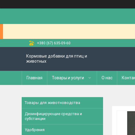
+380 (67) 635-09-60
Кормовые добавки для птиц и
животных
Главная
Товары и услуги
О нас
Конта
Товары для животноводства
Дезинфицирующие средства и
субстанции
Удобрения