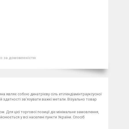
ів
за домовленістю
овина являє собою динатрієву сіль етілендіамінтрауксусної
й здатності зв'язувати важкі метали. Візуально товар
м. Для цієї торгової позиції діє мінімальне замовлення,
йснюється у всі населені пункти України. Спосіб