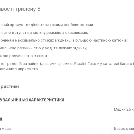
вості трилону Б
аний продукт виділяється такими особливостями:
ністю вступати в сильну реакцію з окисниками;
ренням максимально стійких з'єднань із більшою частиною катіонів;
вільною розчинністю у воді та лужних рідинах;
кою розчинністю в спирті.
е трилон Б за найвигіднішими цінами в Україні. Також у каталозі багато 
огічних підприємств.
еристики
УВАЛЬНИЦЬКІ ХАРАКТЕРИСТИКИ
а
Мішки 25 к
І
 маса
Безводний 