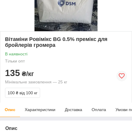
Вітаміни Ровімікс BG 0.5% премікс для
бройлерів громера
В наявності
Тільки опт
135
₴/кг
Мінімальне замовлення — 25 кг
100 ₴
від 100 кг
Опис
Характеристики
Доставка
Оплата
Умови п
Опис