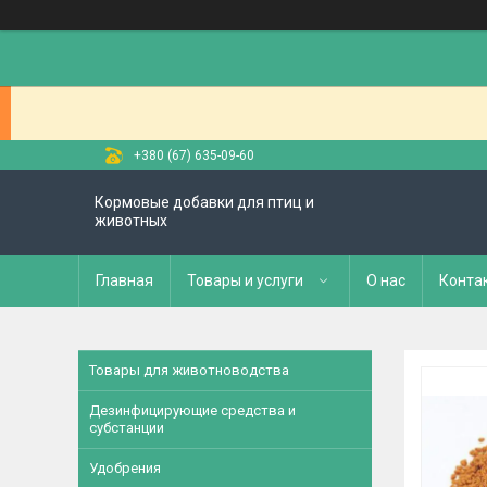
+380 (67) 635-09-60
Кормовые добавки для птиц и
животных
Главная
Товары и услуги
О нас
Конта
Товары для животноводства
Дезинфицирующие средства и
субстанции
Удобрения