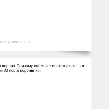
ів
за домовленістю
о коропа. Причому кої може вважатися тільки
я 80 порід коропів кої.