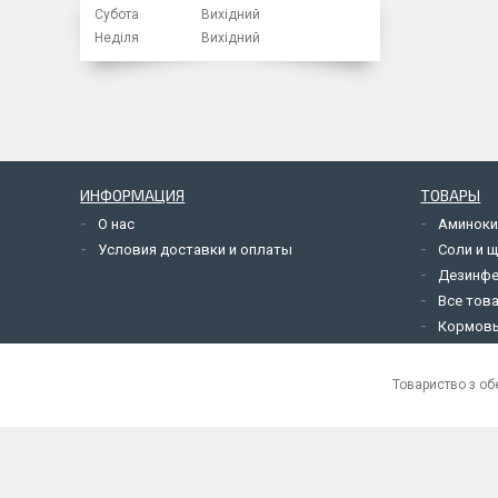
Субота
Вихідний
Неділя
Вихідний
ИНФОРМАЦИЯ
ТОВАРЫ
О нас
Аминоки
Условия доставки и оплаты
Соли и 
Дезинф
Все това
Кормовы