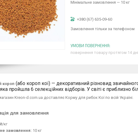
Мінімальне замовлення — 10 кг
+380 (67) 635-09-60
Замовлення тільки за телефоном
повернення товару протягом 14 дн
(або короп кої) — декоративний різновид звичайног
й короп
 яка пройшла 6 селекційних відборів. У світі є приблизно біл
магазин Kreon-d.com.ua доставляє Корму для рибок Кої по всій Україні.
ація для замовлення
₴/кг
не замовлення:
10 кг