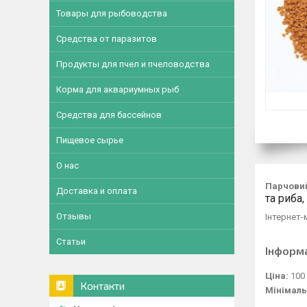
Товары для рыбоводства
Средства от паразитов
Продукты для пчел и пчеловодства
Корма для аквариумных рыб
Средства для бассейнов
Пищевое сырье
О нас
Парчови
Доставка и оплата
та риба,
Отзывы
Інтернет-
Статьи
Інформ
Ціна:
100 
Контакти
Мінімаль