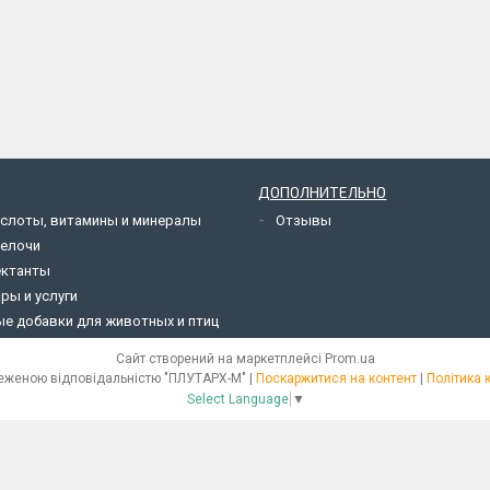
ДОПОЛНИТЕЛЬНО
слоты, витамины и минералы
Отзывы
щелочи
ектанты
ры и услуги
е добавки для животных и птиц
Сайт створений на маркетплейсі
Prom.ua
Товариство з обеженою відповідальністю "ПЛУТАРХ-М" |
Поскаржитися на контент
|
Політика 
Select Language
▼