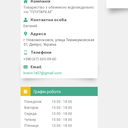
Товариство з обеженою відповідальніс
тю "ПЛУТАРХ-М"
Евгений
г. Новомосковск, улица Техникумовская
57, Дніпро, Україна
+380 (67) 635-09-60
kreon1407@gmail.com
Графік роботи
Понеділок
10:00
18:00
Вівторок
10:00
18:00
Середа
10:00
18:00
Четвер
10:00
18:00
Пʼятниця
10:00
18:00