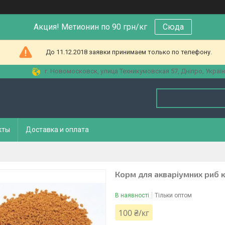
Акция! Метионин по 90 грн/кг
Сюда
До 11.12.2018 заявки принимаем только по телефону.
г. Новомосковск, улица Техникумовская 57, Дніпро, Украї
кты
Доставка и оплата
Корм для акваріумних риб 
В наявності
Тільки оптом
100 ₴/кг