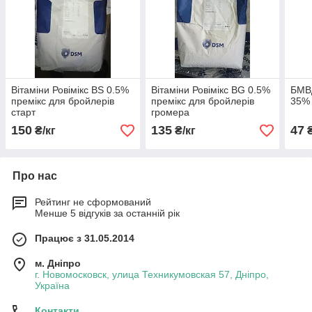
Вітаміни Ровімікс BS 0.5%
Вітаміни Ровімікс BG 0.5%
БМВД
премікс для бройлерів
премікс для бройлерів
35%
старт
громера
150
135
47
₴/кг
₴/кг
₴
Про нас
Рейтинг не сформований
Менше 5 відгуків за останній рік
Працює з 31.05.2014
м. Дніпро
г. Новомосковск, улица Техникумовская 57, Дніпро,
Україна
Контакти