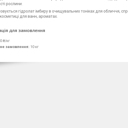
сті рослини.
овується гідролат імбиру в очищувальних тоніках для обличчя, спре
 косметиці для ванн, ароматах.
ація для замовлення
0 ₴/кг
не замовлення:
10 кг