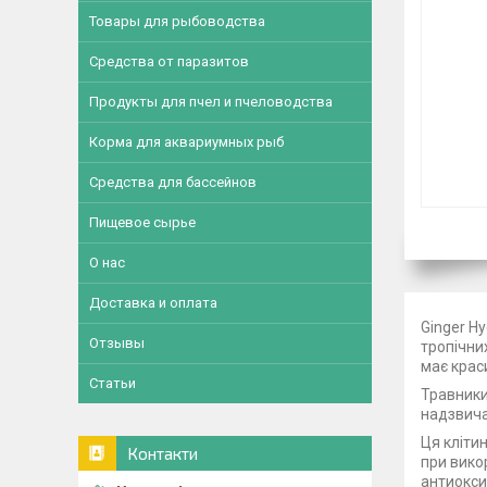
Товары для рыбоводства
Средства от паразитов
Продукты для пчел и пчеловодства
Корма для аквариумных рыб
Средства для бассейнов
Пищевое сырье
О нас
Доставка и оплата
Ginger Hy
Отзывы
тропічни
має крас
Статьи
Травники
надзвича
Ця кліти
Контакти
при вико
антиокси