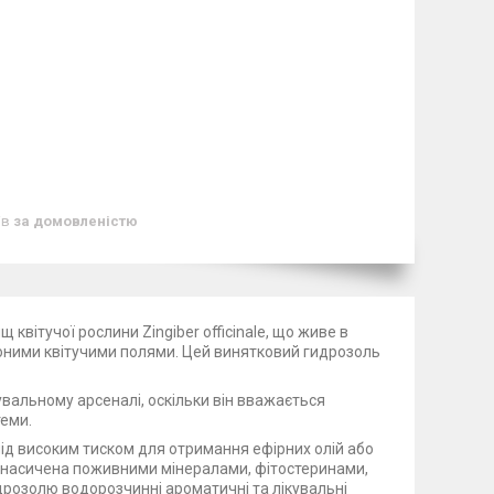
ів
за домовленістю
 квітучої рослини Zingiber officinale, що живе в
воними квітучими полями. Цей винятковий гидрозоль
увальному арсеналі, оскільки він вважається
теми.
ід високим тиском для отримання ефірних олій або
, насичена поживними мінералами, фітостеринами,
идрозолю водорозчинні ароматичні та лікувальні