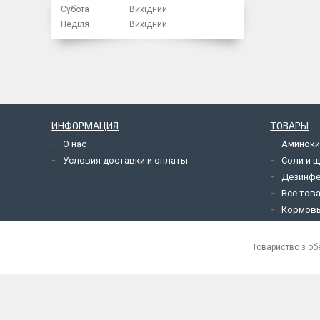
Субота
Вихідний
Неділя
Вихідний
ИНФОРМАЦИЯ
ТОВАРЫ
О нас
Аминоки
Условия доставки и оплаты
Соли и 
Дезинф
Все това
Кормовы