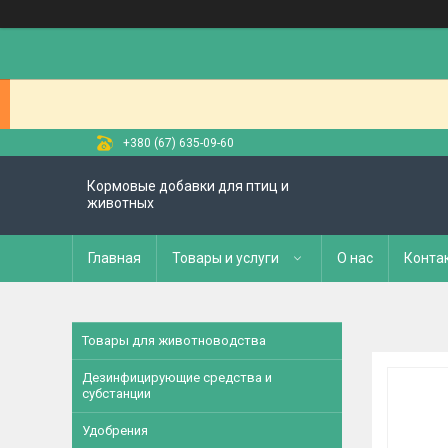
+380 (67) 635-09-60
Кормовые добавки для птиц и
животных
Главная
Товары и услуги
О нас
Конта
Товары для животноводства
Дезинфицирующие средства и
субстанции
Удобрения