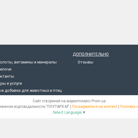
ДОПОЛНИТЕЛЬНО
слоты, витамины и минералы
Отзывы
щелочи
ектанты
ры и услуги
е добавки для животных и птиц
Сайт створений на маркетплейсі
Prom.ua
Товариство з обеженою відповідальністю "ПЛУТАРХ-М" |
Поскаржитися на контент
|
Політика 
Select Language
▼