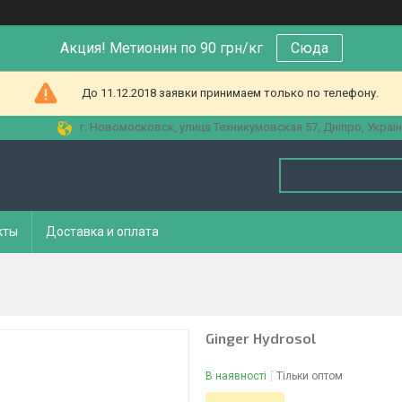
Акция! Метионин по 90 грн/кг
Сюда
До 11.12.2018 заявки принимаем только по телефону.
г. Новомосковск, улица Техникумовская 57, Дніпро, Украї
кты
Доставка и оплата
Ginger Hydrosol
В наявності
Тільки оптом