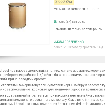
2 000 ₴/кг
Мінімальне замовлення — 10 кг
+380 (67) 635-09-60
Замовлення тільки за телефоном
повернення товару протягом 14 дн
drosol - це парова дистиляція з пряних, сильно ароматних кореневищ
х прибережних районах Індії з його багато-зеленими, яскраво-чер
ивий, пряно-солодкий аромат.
 століттями використовували культовий корінь імбиру в своєму лік
йно заспокійливим і корисним для зміцнення здоров'я травної сис
нна вода зазвичай втрачається при використанні звичайного пара п
ристанні висушеного рослинного матеріалу. Саме ця клітинна вода
дантами і безліччю інших природних ботанічних хімікатів, додає г