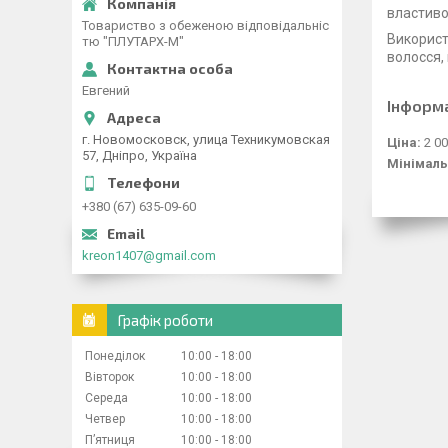
властиво
Товариство з обеженою відповідальніс
Використ
тю "ПЛУТАРХ-М"
волосся,
Евгений
Інформ
г. Новомосковск, улица Техникумовская
Ціна:
2 00
57, Дніпро, Україна
Мінімаль
+380 (67) 635-09-60
kreon1407@gmail.com
Графік роботи
Понеділок
10:00
18:00
Вівторок
10:00
18:00
Середа
10:00
18:00
Четвер
10:00
18:00
Пʼятниця
10:00
18:00