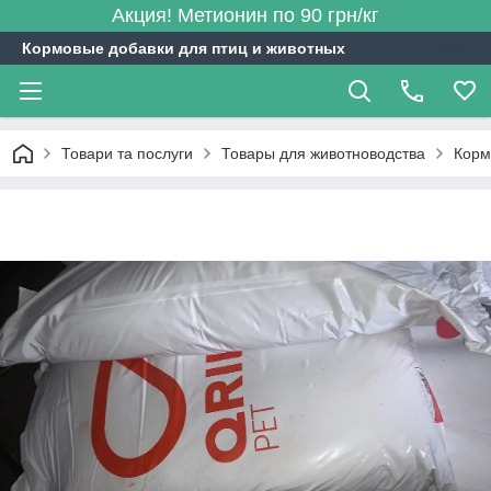
Акция! Метионин по 90 грн/кг
Кормовые добавки для птиц и животных
Товари та послуги
Товары для животноводства
Корм