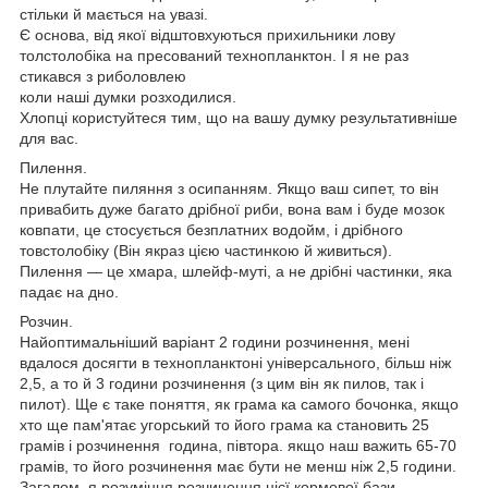
стільки й мається на увазі.
Є основа, від якої відштовхуються прихильники лову
толстолобіка на пресований технопланктон. І я не раз
стикався з риболовлею
коли наші думки розходилися.
Хлопці користуйтеся тим, що на вашу думку результативніше
для вас.
Пилення.
Не плутайте пиляння з осипанням. Якщо ваш сипет, то він
привабить дуже багато дрібної риби, вона вам і буде мозок
ковпати, це стосується безплатних водойм, і дрібного
товстолобіку (Він якраз цією частинкою й живиться).
Пилення — це хмара, шлейф-муті, а не дрібні частинки, яка
падає на дно.
Розчин.
Найоптимальніший варіант 2 години розчинення, мені
вдалося досягти в технопланктоні універсального, більш ніж
2,5, а то й 3 години розчинення (з цим він як пилов, так і
пилот). Ще є таке поняття, як грама ка самого бочонка, якщо
хто ще пам'ятає угорський то його грама ка становить 25
грамів і розчинення година, півтора. якщо наш важить 65-70
грамів, то його розчинення має бути не менш ніж 2,5 години.
Загалом, я розуміння розчинення цієї кормової бази,