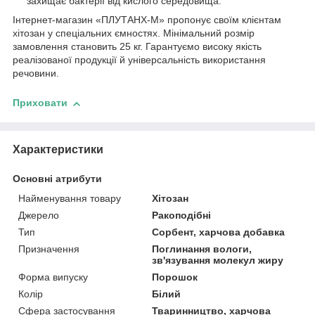
захищає бактерії від кислого середовища.
Інтернет-магазин «ПЛУТАНХ-М» пропонує своїм клієнтам
хітозан у спеціальних ємностях. Мінімальний розмір
замовлення становить 25 кг. Гарантуємо високу якість
реалізованої продукції й універсальність використання
речовини.
Приховати
Характеристики
Основні атрибути
Найменування товару
Хітозан
Джерело
Ракоподібні
Тип
Сорбент, харчова добавка
Призначення
Поглинання вологи,
зв'язування молекул жиру
Форма випуску
Порошок
Колір
Білий
Сфера застосування
Тваринництво, харчова