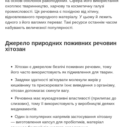
на основі оболонок ракоподібних. Сфера його використання
охоплює тваринництво, харчову та косметичну галузі
промисловості. Ця речовина є похідною від хітину,
відновлюваного природного матеріалу. У цьому й лежить
одного з його вагомих переваг. Такі ресурси останнім часом
набувають величезної популярності.
Джерело природних поживних речовин
хітозан
Хітозан є джерелом безлічі поживних речовин, тому
його часто використовують як підживлення для тварин.
Завдяки здатності зв'язувати молекули жирів у
кишківнику та прискорювати їхнє виведення з організму,
хітозан допомагає скинути вагу.
Речовина має мукоадгезивні властивості (прилипає до
слизових), тому її використовують у виробництві деяких
медикаментів.
Один із популярних напрямів застосування хітозану
— виготовлення капсул для пробіотиків, матеріал