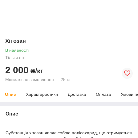
Хітозан
В наявності
Тільки опт
2 000
₴/кг
Мінімальне замовлення — 25 кг
Опис
Характеристики
Доставка
Оплата
Умови п
Опис
Субстанція хітозан являє собою полісахарид, що отримується